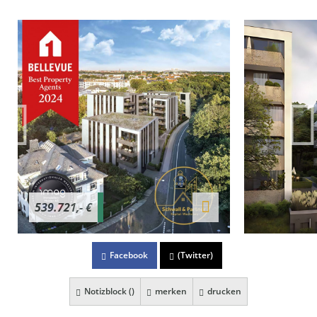
539.721,- €
Facebook
(Twitter)
Notizblock (
)
merken
drucken