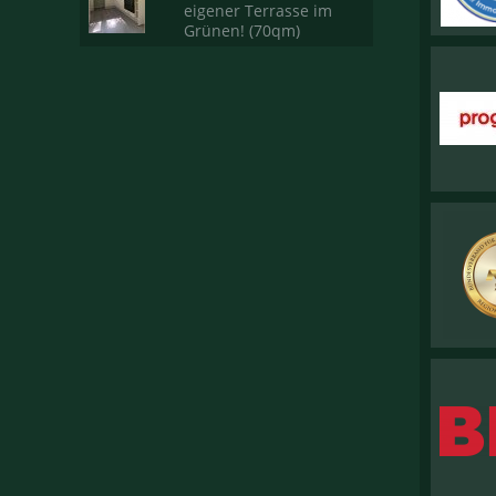
eigener Terrasse im
Grünen! (70qm)