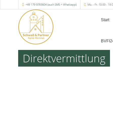
+49 179 9783604 (auch SMS + Whatsapp)
Mo. - Fr. 10.00 - 19.
Start
BVFI2
Direktvermittlung