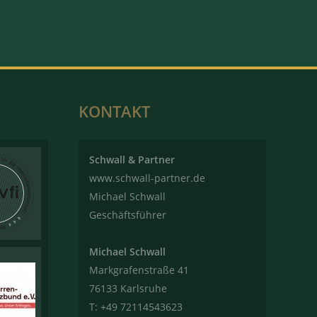
KONTAKT
Schwall & Partner
www.schwall-partner.de
Michael Schwall
Geschäftsführer
Michael Schwall
Markgrafenstraße 41
76133 Karlsruhe
T: +49 72114543623