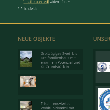
[email protected]
widerrufen. *
* Pflichtfelder
NEUE OBJEKTE
UNSER
Großzügiges Zwei- bis
Dreifamilienhaus mit
enormem Potenzial und
XL-Grundstück in
Tiefenbronn
Frisch renoviertes
Wohlfühldomizil mit