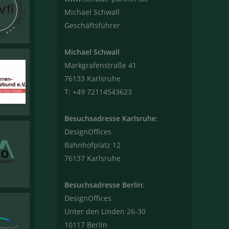
Michael Schwall
Geschäftsführer
Michael Schwall
Markgrafenstraße 41
76133 Karlsruhe
T: +49 72114543623
Besuchsadresse Karlsruhe
:
DesignOffices
Bahnhofplatz 12
76137 Karlsruhe
Besuchsadresse Berlin
:
DesignOffices
Unter den Linden 26-30
10117 Berlin