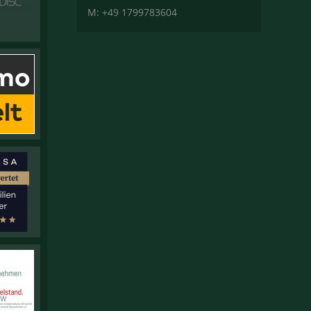
M: +49 1799783604