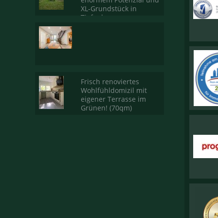
XL-Grundstück in
Tiefenbronn
Frisch renoviertes
Wohlfühldomizil mit
eigener Terrasse im
Grünen! (70qm)