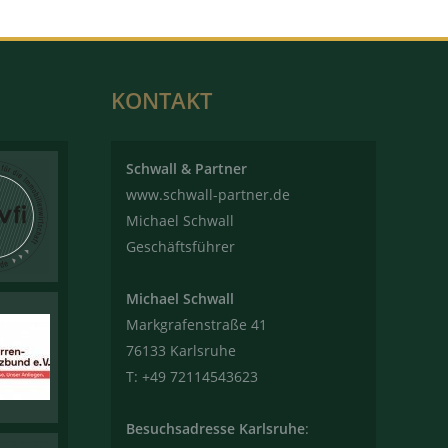
KONTAKT
Schwall & Partner
www.schwall-partner.de
Michael Schwall
Geschäftsführer
Michael Schwall
Markgrafenstraße 41
76133 Karlsruhe
T: +49 72114543623
Besuchsadresse Karlsruhe
: