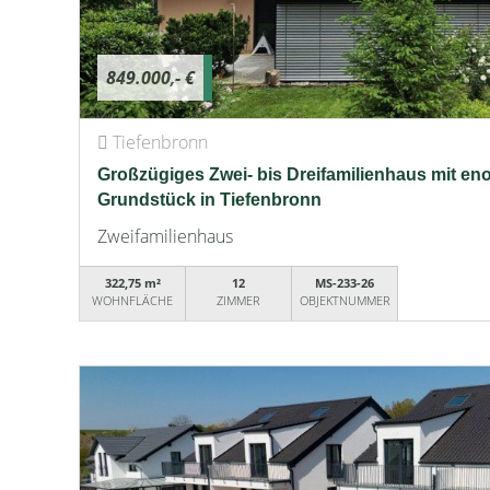
849.000,- €
Tiefenbronn
Großzügiges Zwei- bis Dreifamilienhaus mit en
Grundstück in Tiefenbronn
Zweifamilienhaus
322,75 m²
12
MS-233-26
WOHNFLÄCHE
ZIMMER
OBJEKTNUMMER