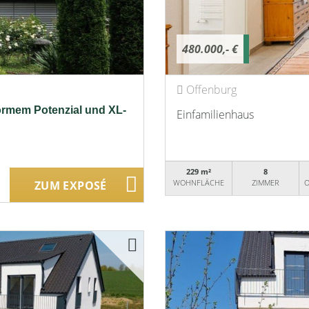
480.000,- €
Offenburg
ormem Potenzial und XL-
Einfamilienhaus
229 m²
8
WOHNFLÄCHE
ZIMMER
O
ZUM EXPOSÉ