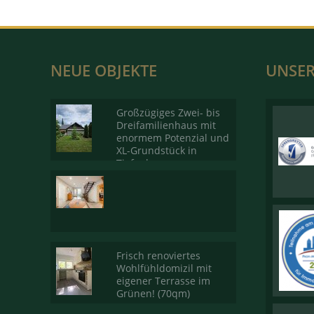
NEUE OBJEKTE
UNSER
Großzügiges Zwei- bis
Dreifamilienhaus mit
enormem Potenzial und
XL-Grundstück in
Tiefenbronn
Frisch renoviertes
Wohlfühldomizil mit
eigener Terrasse im
Grünen! (70qm)