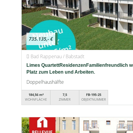
735.135,- €
Bad Rappenau / Babstadt
Limes QuartettResidenzenFamilienfreundlich woh
Platz zum Leben und Arbeiten.
Doppelhaushälfte
184,56 m²
7,5
FB-195-25
WOHNFLÄCHE
ZIMMER
OBJEKTNUMMER