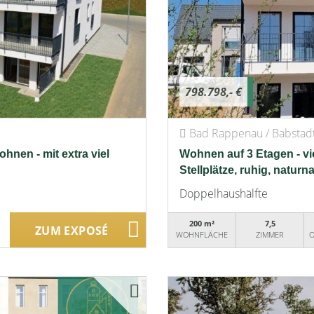
798.798,- €
Bad Rappenau / Babstad
nen - mit extra viel
Wohnen auf 3 Etagen - viel
Stellplätze, ruhig, naturn
Doppelhaushälfte
200 m²
7,5
ZUM EXPOSÉ
WOHNFLÄCHE
ZIMMER
O