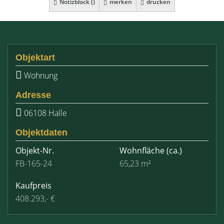
Notizblock (
)
merken
drucken
Objektart
Wohnung
Adresse
06108 Halle
Objektdaten
Objekt-Nr.
Wohnfläche
(ca.)
FB-165-24
65,23 m²
Kaufpreis
408.293,- €