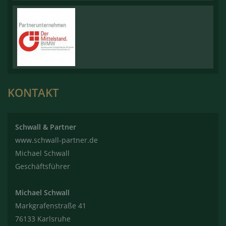
KONTAKT
Schwall & Partner
www.schwall-partner.de
Michael Schwall
Geschäftsführer
Michael Schwall
Markgrafenstraße 41
76133 Karlsruhe