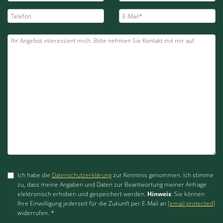
Ich habe die
Datenschutzerklärung
zur Kenntnis genommen. Ich stimme
zu, dass meine Angaben und Daten zur Beantwortung meiner Anfrage
elektronisch erhoben und gespeichert werden.
Hinweis
: Sie können
Ihre Einwilligung jederzeit für die Zukunft per E-Mail an
[email protected]
widerrufen. *