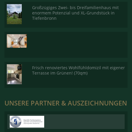
Großzügiges Zwei- bis Dreifamilienhaus mit
enormem Potenzial und XL-Grundstück in
Tiefenbronn
Frisch renoviertes Wohlfühldomizil mit eigener
Terrasse im Grünen! (70qm)
UNSERE PARTNER & AUSZEICHNUNGEN