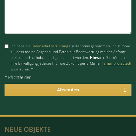
Ich habe die
Datenschutzerklärung
zur Kenntnis genommen. Ich stimme
zu, dass meine Angaben und Daten zur Beantwortung meiner Anfrage
elektronisch erhoben und gespeichert werden.
Hinweis
: Sie können
Ihre Einwilligung jederzeit für die Zukunft per E-Mail an
[email protected]
widerrufen. *
* Pflichtfelder
Absenden
NEUE OBJEKTE