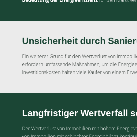
Bedeutung der Energieeffizienz
für den Markt ver
Unsicherheit durch Sanie
Ein weiterer Grund für den Wertverlust von Immobili
erfordern umfassende Maßnahmen, um die Energieeff
Investitionskosten halten viele Käufer von einem Er
Langfristiger Wertverfall s
Der Wertverlust von Immobilien mit hohem Energiev
von Immobilien mit schlechter Energiebilanz kontinu