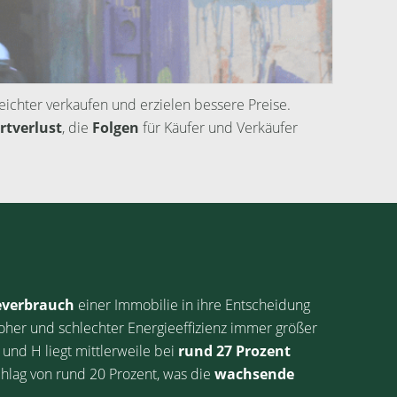
leichter verkaufen und erzielen bessere Preise.
rtverlust
, die
Folgen
für Käufer und Verkäufer
everbrauch
einer Immobilie in ihre Entscheidung
oher und schlechter Energieeffizienz immer größer
und H liegt mittlerweile bei
rund 27 Prozent
chlag von rund 20 Prozent, was die
wachsende