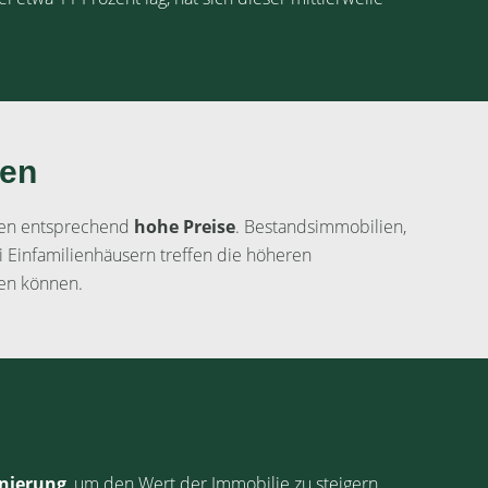
ien
elen entsprechend
hohe Preise
. Bestandsimmobilien,
ei Einfamilienhäusern treffen die höheren
en können.
anierung
, um den Wert der Immobilie zu steigern,