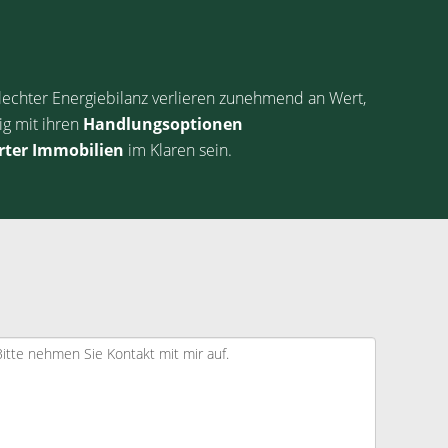
echter Energiebilanz verlieren zunehmend an Wert,
ig mit ihren
Handlungsoptionen
rter Immobilien
im Klaren sein.