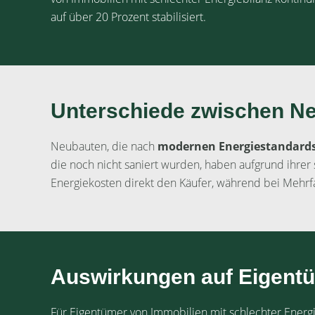
auf über 20 Prozent stabilisiert.
Unterschiede zwischen N
Neubauten, die nach
modernen Energiestandard
die noch nicht saniert wurden, haben aufgrund ihrer s
Energiekosten direkt den Käufer, während bei Mehrf
Auswirkungen auf Eigent
Für Eigentümer von Immobilien mit schlechter Energie