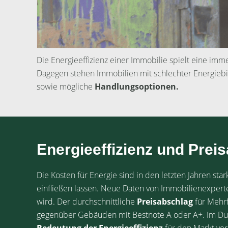
Die Energieeffizienz einer Immobilie spielt eine imme
Dagegen stehen Immobilien mit schlechter Energieb
sowie mögliche
Handlungsoptionen.
Energieeffizienz und Prei
Die Kosten für Energie sind in den letzten Jahren sta
einfließen lassen. Neue Daten von Immobilienexpert
wird. Der durchschnittliche
Preisabschlag
für Mehrf
gegenüber Gebäuden mit Bestnote A oder A+. Im Durch