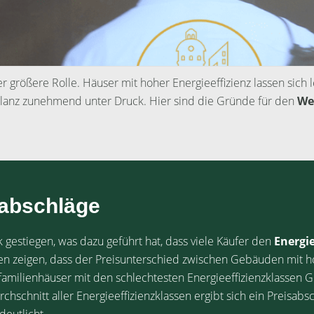
r größere Rolle. Häuser mit hoher Energieeffizienz lassen sich 
ilanz zunehmend unter Druck. Hier sind die Gründe für den
We
sabschläge
rk gestiegen, was dazu geführt hat, dass viele Käufer den
Energi
en zeigen, dass der Preisunterschied zwischen Gebäuden mit h
amilienhäuser mit den schlechtesten Energieeffizienzklassen G 
schnitt aller Energieeffizienzklassen ergibt sich ein Preisabs