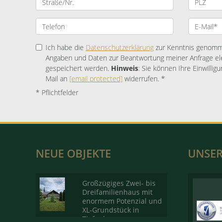
Ich habe die
Datenschutzerklärung
zur Kenntnis genomme
Angaben und Daten zur Beantwortung meiner Anfrage el
gespeichert werden.
Hinweis
: Sie können Ihre Einwilligu
Mail an
[email protected]
widerrufen. *
* Pflichtfelder
NEUE OBJEKTE
UNSER
Großzügiges Zwei- bis
Dreifamilienhaus mit
enormem Potenzial und
XL-Grundstück in
Tiefenbronn