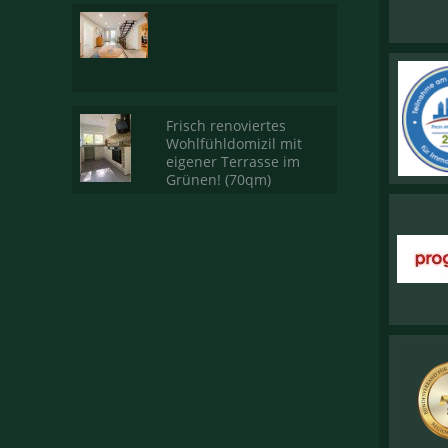
Frisch renoviertes
Wohlfühldomizil mit
eigener Terrasse im
Grünen! (70qm)