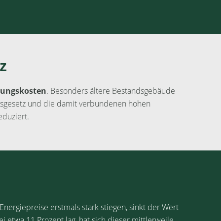
z
rungskosten
. Besonders ältere Bestandsgebäude
sgesetz und die damit verbundenen hohen
eduziert.
e Energiepreise erstmals stark stiegen, sinkt der Wert
etwa 11 Prozent lag, hat sich dieser mittlerweile