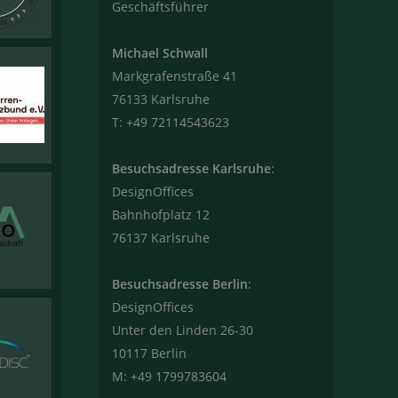
Geschäftsführer
Michael Schwall
Markgrafenstraße 41
76133 Karlsruhe
T: +49 72114543623
Besuchsadresse Karlsruhe
:
DesignOffices
Bahnhofplatz 12
76137 Karlsruhe
Besuchsadresse Berlin
:
DesignOffices
Unter den Linden 26-30
10117 Berlin
M: +49 1799783604