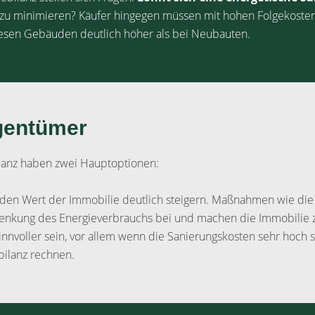
e zu minimieren? Käufer hingegen müssen mit hohen Folgekoste
iesen Gebäuden deutlich höher als bei Neubauten.
gentümer
ilanz haben zwei Hauptoptionen:
 den Wert der Immobilie deutlich steigern. Maßnahmen wie di
Senkung des Energieverbrauchs bei und machen die Immobilie z
innvoller sein, vor allem wenn die Sanierungskosten sehr hoch 
bilanz rechnen.