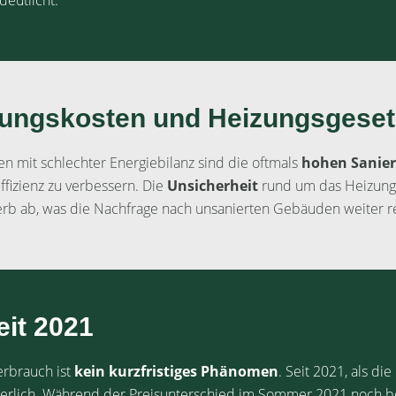
deutlicht.
rungskosten und Heizungsgeset
en mit schlechter Energiebilanz sind die oftmals
hohen Sanie
izienz zu verbessern. Die
Unsicherheit
rund um das Heizung
werb ab, was die Nachfrage nach unsanierten Gebäuden weiter r
eit 2021
erbrauch ist
kein kurzfristiges Phänomen
. Seit 2021, als di
ierlich. Während der Preisunterschied im Sommer 2021 noch bei 