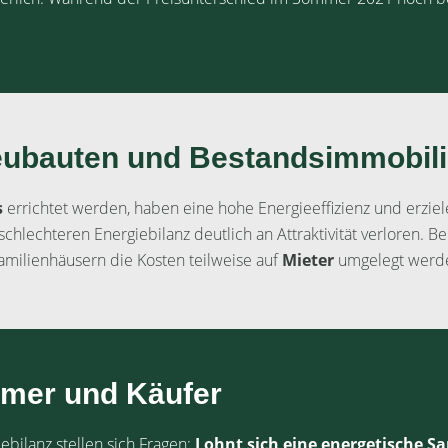
eubauten und Bestandsimmobil
s
errichtet werden, haben eine hohe Energieeffizienz und erzi
chlechteren Energiebilanz deutlich an Attraktivität verloren. B
amilienhäusern die Kosten teilweise auf
Mieter
umgelegt werd
ümer und Käufer
bilanz stellen sich Fragen:
Lohnt sich eine energetische S