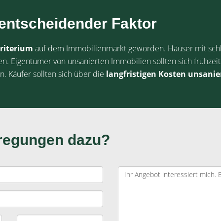
s entscheidender Faktor
riterium
auf dem Immobilienmarkt geworden. Häuser mit schl
. Eigentümer von unsanierten Immobilien sollten sich frühzeit
. Käufer sollten sich über die
langfristigen Kosten unsanie
nregungen dazu?